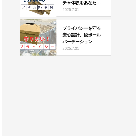
チャ体験をあなた
に」
2025.7.31
プライバシーを守る
安心設計、段ボール
パーテーション
2025.7.31