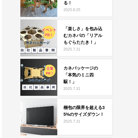
る！
2025.8.25
「楽しさ」を包み込
むカネパの「リアル
もぐらたたき！」
2025.7.31
カネパッケージの
「本気のミニ四
駆！」
2025.7.31
梱包の限界を超える3
5%のサイズダウン！
2025.7.31