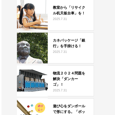
教室から「リサイク
ル机天板台車」を！
2025.7.31
カネパッケージ「銀
行」を手掛ける！
2025.7.31
物流２０２４問題を
解決「ダンカー
ゴ」！
2025.7.31
遊び心をダンボール
で形にする。「ボッ