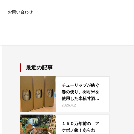
お問い合わせ
最近の記事
チューリップが紡ぐ
春の便り。羽村米を
使用した米糀甘酒
「透糀（…
2026.4.2
１５０万年前の ア
ケボノ象！あらわ