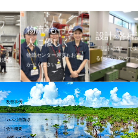
物流×もっと
設計×各種試験
人に優しく
「設計×試験」で実現す
物流センター運営もおま
る信頼のパッケージ
かせください
改善事例
当社の強み
カネパ最前線
会社概要
新聞・メディア