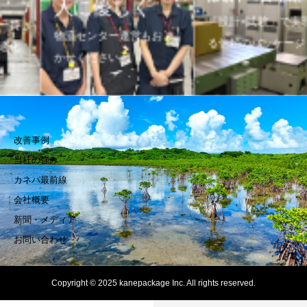
人に優しく
「設計×試験」で実現す
物流センター運営もおま
る信頼のパッケージ
かせください
改善事例
当社の強み
カネパ最前線
会社概要
新聞・メディア
お問い合わせ
Copyright © 2025 kanepackage Inc. All rights reserved.